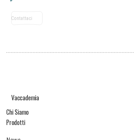
Contattaci
C
o
n
t
a
t
t
a
c
i
Nutristar
Vaccademia
Chi Siamo
Prodotti