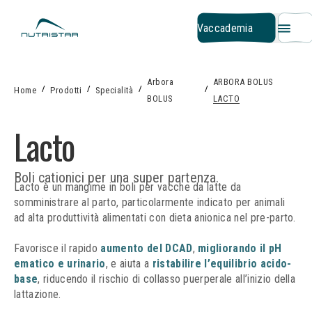
Nutristar
Vaccademi
V
a
c
c
a
d
e
m
i
a
Arbora
ARBORA BOLUS
/
/
/
/
Home
Prodotti
Specialità
BOLUS
LACTO
Lacto
Boli cationici per una super partenza.
Lacto è un mangime in boli per vacche da latte da
somministrare al parto, particolarmente indicato per animali
ad alta produttività alimentati con dieta anionica nel pre-parto.
Favorisce il rapido
aumento del DCAD
,
migliorando il pH
ematico e urinario
, e aiuta a
ristabilire l’equilibrio acido-
base
, riducendo il rischio di collasso puerperale all’inizio della
lattazione.