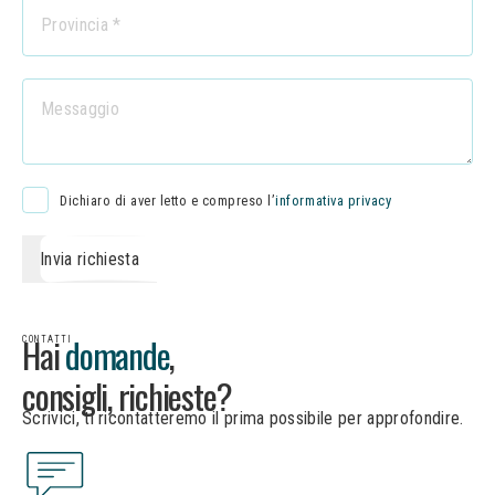
Dichiaro di aver letto e compreso l’
informativa privacy
Invia richiesta
I
n
v
i
a
r
i
c
h
i
e
s
t
a
Hai
domande
,
CONTATTI
consigli, richieste?
Scrivici, ti ricontatteremo il prima possibile per approfondire.