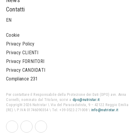
News
Contatti
EN
Cookie
Privacy Policy
Privacy CLIENTI
Privacy FORNITORI
Privacy CANDIDATI
Compliance 231
Per contattare il Responsabile della Protezione dei Dati (DPO) avv. Anna
Cornelli, nominato dal Titolare, scrivi a
dpo@nutristar.it
Copyright 2026 Nutristar \ Via del Paracadutista, 9 – 42122 Reggio Emilia
(RE) \ P.IVA 01746090354 \ Tel. +39 0522-271008 \
info@nutristar.it
Facebook
Youtube
Instagram