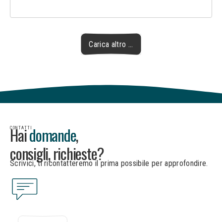
Carica altro ...
C
a
r
i
c
a
a
l
t
r
o
.
.
.
Hai
domande
,
CONTATTI
consigli, richieste?
Scrivici, ti ricontatteremo il prima possibile per approfondire.