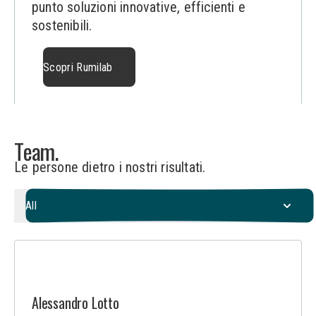
punto soluzioni innovative, efficienti e
sostenibili.
Scopri Rumilab
S
c
o
p
r
i
R
u
m
i
l
a
b
Team.
Le persone dietro i nostri risultati.
All
Alessandro Lotto